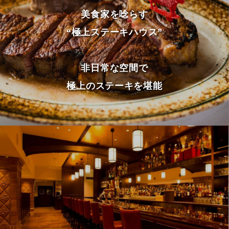
美食家を唸らす
“極上ステーキハウス”
非日常な空間で
極上のステーキを堪能