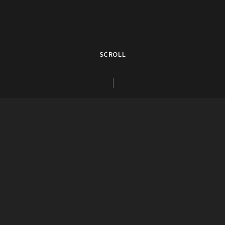
SCROLL
トピックス
Instagram
Instagram
tap to call
tap to call
Reservation
Reservation