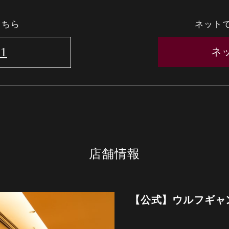
こちら
ネット
51
ネ
店舗情報
【公式】ウルフギャ