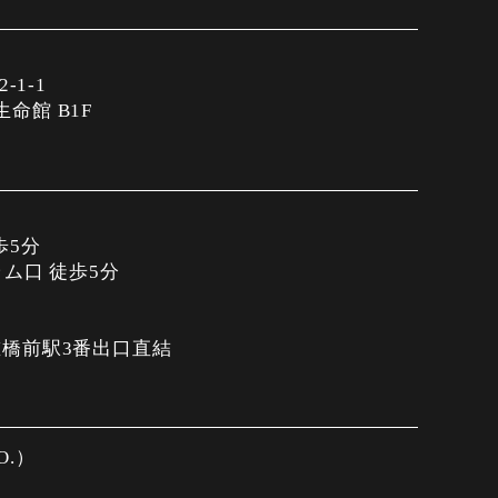
-1-1
生命館 B1F
歩5分
ム口 徒歩5分
橋前駅3番出口直結
.O.）